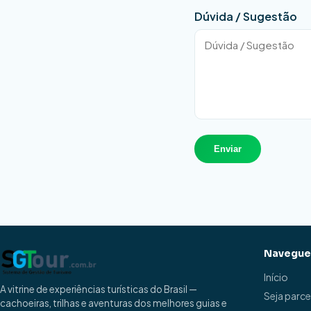
Dúvida / Sugestão
Enviar
Navegue
Início
A vitrine de experiências turísticas do Brasil —
Seja parce
cachoeiras, trilhas e aventuras dos melhores guias e