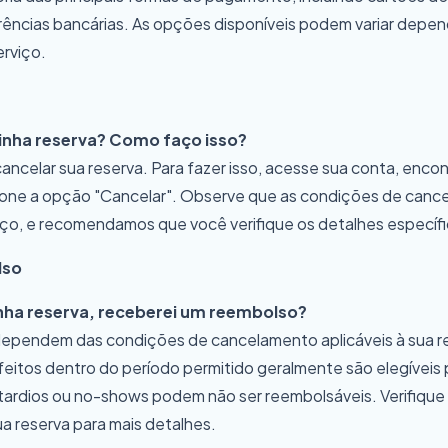
rências bancárias. As opções disponíveis podem variar depe
rviço.
inha reserva? Como faço isso?
ancelar sua reserva. Para fazer isso, acesse sua conta, enco
ione a opção "Cancelar". Observe que as condições de canc
ço, e recomendamos que você verifique os detalhes específi
lso
nha reserva, receberei um reembolso?
ependem das condições de cancelamento aplicáveis à sua r
itos dentro do período permitido geralmente são elegíveis 
ardios ou no-shows podem não ser reembolsáveis. Verifique
ua reserva para mais detalhes.