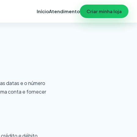
Início
Atendimento
Criar minha loja
 as datas e o número
 uma conta e fornecer
 crédito e débito,