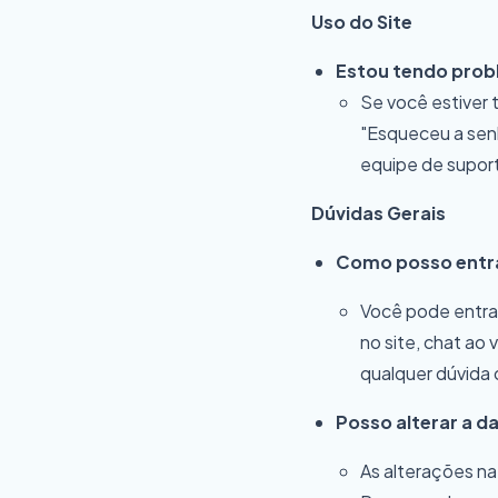
Uso do Site
Estou tendo prob
Se você estiver 
"Esqueceu a senh
equipe de suport
Dúvidas Gerais
Como posso entra
Você pode entrar
no site, chat ao
qualquer dúvida 
Posso alterar a d
As alterações na