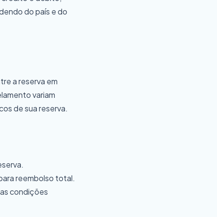
ndendo do país e do
ntre a reserva em
elamento variam
cos de sua reserva.
eserva.
para reembolso total.
 as condições