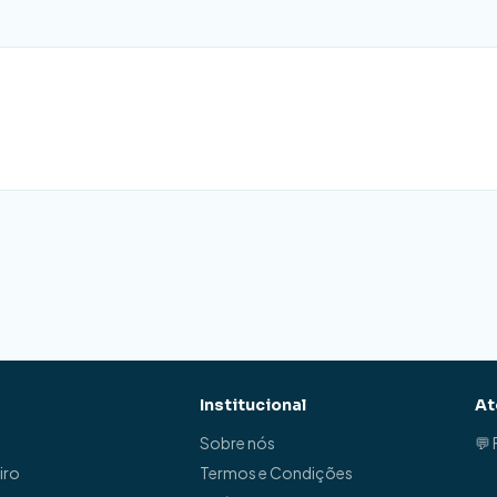
Institucional
At
Sobre nós
💬
iro
Termos e Condições