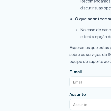
Recomendamos qu
discutir suas op
O que acontece se 
No caso de canc
e terá a opção d
Esperamos que estas p
sobre os serviços da S
equipe de suporte ao c
E-mail
Assunto