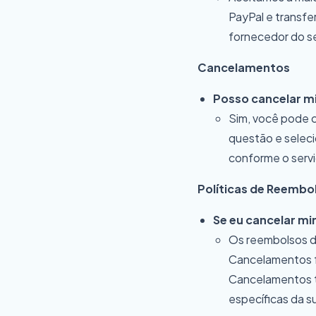
PayPal e transfe
fornecedor do se
Cancelamentos
Posso cancelar m
Sim, você pode c
questão e selec
conforme o servi
Políticas de Reembo
Se eu cancelar mi
Os reembolsos d
Cancelamentos fe
Cancelamentos t
específicas da s